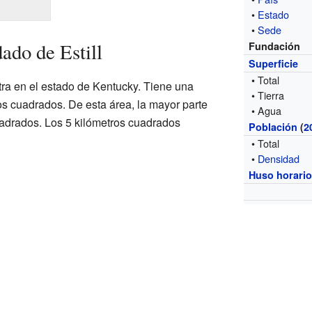
•
Estado
•
Sede
ado de Estill
Fundación
Superficie
• Total
tra en el estado de Kentucky. Tiene una
• Tierra
ros cuadrados. De esta área, la mayor parte
• Agua
cuadrados. Los 5 kilómetros cuadrados
Población
(
2
• Total
•
Densidad
Huso horari