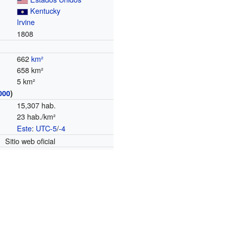
Kentucky
Irvine
1808
662
km²
658 km²
5 km²
000
)
15,307 hab.
23 hab./km²
Este
:
UTC-5
/
-4
o
Sitio web oficial