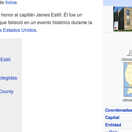
 de
Irvine
.
onor al capitán James Estill. Él fue un
ue falleció en un evento histórico durante la
s Estados Unidos
.
still
Ubica
otegidas
 County
Ubica
Coordenada
Capital
Entidad
•
País