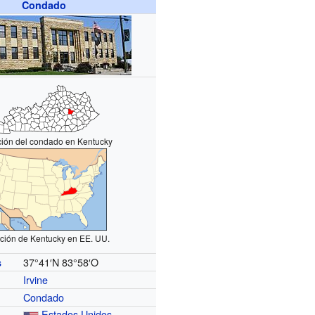
Condado
ción del condado en Kentucky
ción de Kentucky en EE. UU.
37°41′N
83°58′O
s
Irvine
Condado
Estados Unidos