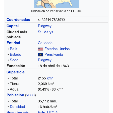
Ubicación de Pensilvania en EE. UU.
41°25′N
78°39′O
Coordenadas
Ridgway
Capital
St. Marys
Ciudad más
poblada
Condado
Entidad
•
País
Estados Unidos
•
Estado
Pensilvania
•
Sede
Ridgway
18 de abril de 1843
Fundación
Superficie
• Total
2155
km²
• Tierra
2,069 km²
• Agua
(0.43%) 83 km²
Población
(
2000
)
• Total
35,112 hab.
•
Densidad
16 hab./km²
Este
:
UTC-5
Huso horario