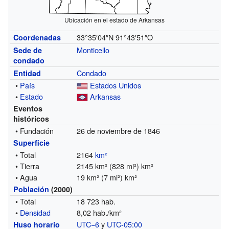
Ubicación en el estado de Arkansas
33°35′04″N
91°43′51″O
Coordenadas
Monticello
Sede de
condado
Condado
Entidad
•
País
Estados Unidos
•
Estado
Arkansas
Eventos
históricos
• Fundación
26 de noviembre de 1846
Superficie
• Total
2164
km²
• Tierra
2145 km² (828 mi²) km²
• Agua
19 km² (7 mi²) km²
Población
(2000)
• Total
18 723 hab.
•
Densidad
8,02 hab./km²
UTC−6
y
UTC-05:00
Huso horario