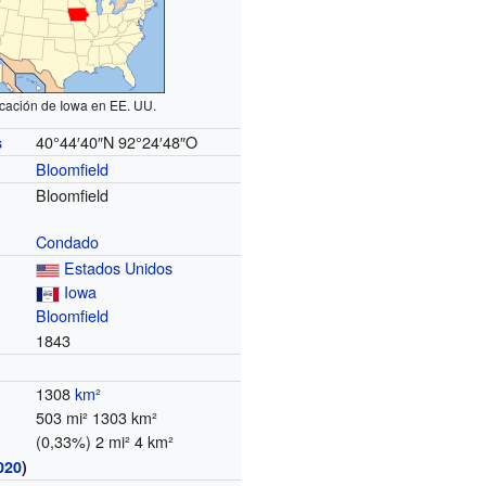
cación de Iowa en EE. UU.
40°44′40″N
92°24′48″O
s
Bloomfield
Bloomfield
Condado
Estados Unidos
Iowa
Bloomfield
1843
1308
km²
503 mi² 1303 km²
(0,33%) 2 mi² 4 km²
020
)