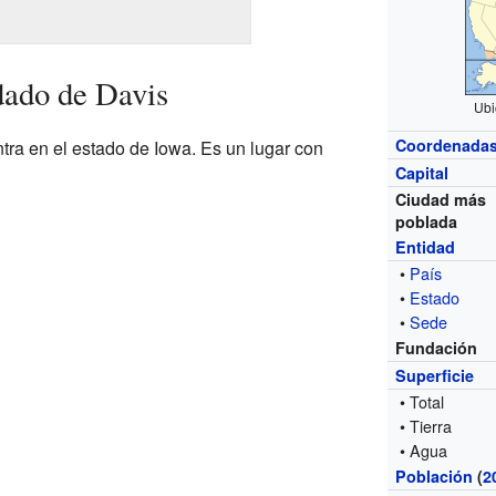
dado de Davis
Ubi
Coordenada
ra en el estado de Iowa. Es un lugar con
Capital
Ciudad más
poblada
Entidad
•
País
•
Estado
•
Sede
Fundación
Superficie
• Total
• Tierra
• Agua
Población
(
2