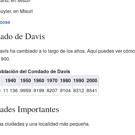
and, en Misuri
yler, en Misuri
oose
dado de Davis
vis ha cambiado a lo largo de los años. Aquí puedes ver cómo 
1900.
oblación del Condado de Davis
1940
1950
1960
1970
1980
1990
2000
0
11 136
9959
9199
8207
9104
8312
8541
ades Importantes
ias ciudades y una localidad más pequeña.