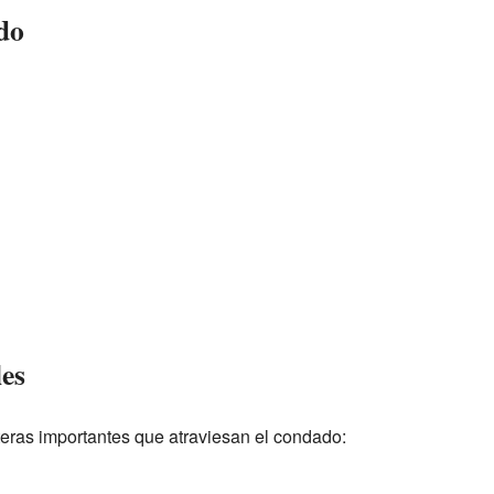
do
les
teras importantes que atraviesan el condado: