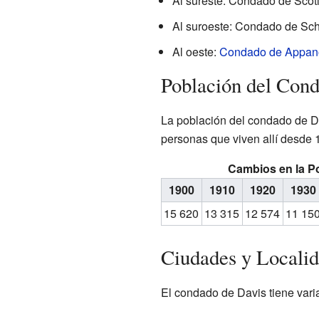
Al sureste: Condado de Scotl
Al suroeste: Condado de Schu
Al oeste:
Condado de Appan
Población del Con
La población del condado de Da
personas que viven allí desde 
Cambios en la P
1900
1910
1920
1930
15 620
13 315
12 574
11 15
Ciudades y Localid
El condado de Davis tiene var