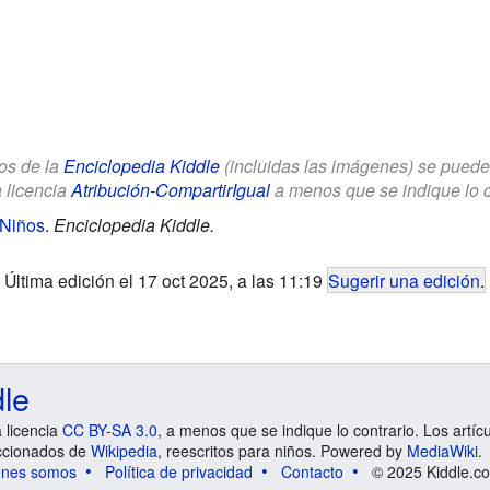
los de la
Enciclopedia Kiddle
(incluidas las imágenes) se puede u
a licencia
Atribución-CompartirIgual
a menos que se indique lo con
 Niños
.
Enciclopedia Kiddle.
Última edición el 17 oct 2025, a las 11:19
Sugerir una edición
.
dle
a licencia
CC BY-SA 3.0
, a menos que se indique lo contrario. Los artíc
ccionados de
Wikipedia
, reescritos para niños. Powered by
MediaWiki
.
énes somos
Política de privacidad
Contacto
© 2025 Kiddle.co