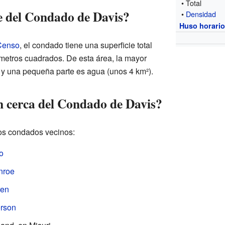
• Total
ie del Condado de Davis?
•
Densidad
Huso horari
 Censo
, el condado tiene una superficie total
etros cuadrados. De esta área, la mayor
, y una pequeña parte es agua (unos 4 km²).
 cerca del Condado de Davis?
ios condados vecinos:
o
nroe
ren
rson