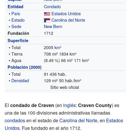
Condado
Entidad
•
País
Estados Unidos
•
Estado
Carolina del Norte
•
Sede
New Bern
1712
Fundación
Superficie
• Total
2005
km²
• Tierra
708 mi² 1834 km²
• Agua
(8.49 %) 66 mi² 171 km²
Población
(
2000
)
• Total
91 436 hab.
•
Densidad
129 mi² 50 hab./km²
Sitio web oficial
El
condado de Craven
(en
inglés
:
Craven County
) es
una de las 100 divisiones administrativas llamadas
condados
en el estado de
Carolina del Norte
, en
Estados
Unidos
. Fue fundado en el año 1712.