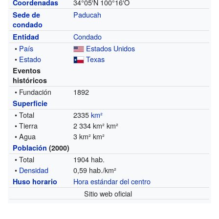
34°05′N
100°16′O
Coordenadas
Paducah
Sede de
condado
Condado
Entidad
•
País
Estados Unidos
•
Estado
Texas
Eventos
históricos
• Fundación
1892
Superficie
• Total
2335
km²
• Tierra
2 334 km² km²
• Agua
3 km² km²
Población
(2000)
• Total
1904 hab.
•
Densidad
0,59 hab./km²
Hora estándar del centro
Huso horario
Sitio web oficial