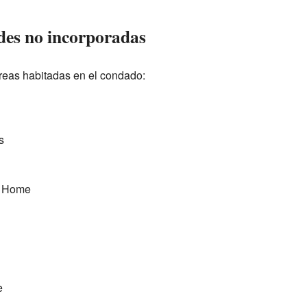
des no incorporadas
áreas habitadas en el condado:
s
n Home
e