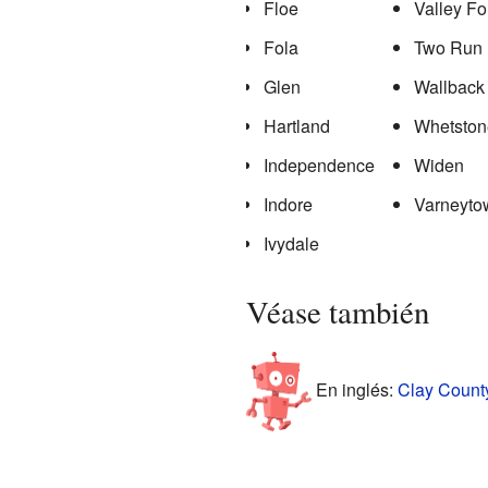
Floe
Valley Fo
Fola
Two Run
Glen
Wallback
Hartland
Whetston
Independence
Widen
Indore
Varneyto
Ivydale
Véase también
En inglés:
Clay County