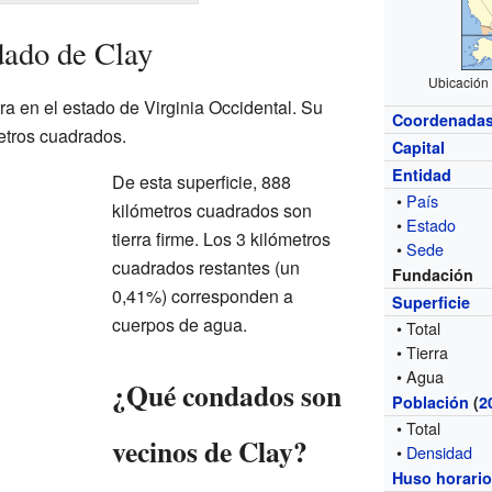
dado de Clay
Ubicación 
a en el estado de Virginia Occidental. Su
Coordenada
metros cuadrados.
Capital
Entidad
De esta superficie, 888
•
País
kilómetros cuadrados son
•
Estado
tierra firme. Los 3 kilómetros
•
Sede
cuadrados restantes (un
Fundación
0,41%) corresponden a
Superficie
cuerpos de agua.
• Total
• Tierra
• Agua
¿Qué condados son
Población
(
2
• Total
vecinos de Clay?
•
Densidad
Huso horari