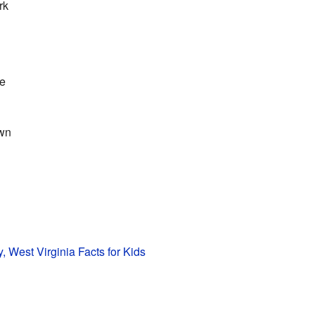
rk
e
wn
, West Virginia Facts for Kids