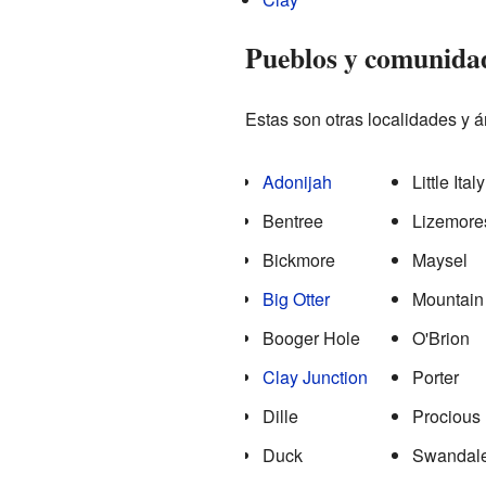
Pueblos y comunida
Estas son otras localidades y 
Adonijah
Little Italy
Bentree
Lizemore
Bickmore
Maysel
Big Otter
Mountai
Booger Hole
O'Brion
Clay Junction
Porter
Dille
Procious
Duck
Swandal