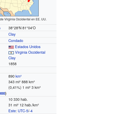
de Virginia Occidental en EE. UU.
38°28′N
81°04′O
s
Clay
Condado
Estados Unidos
Virginia Occidental
Clay
1858
890
km²
343 mi² 888 km²
(0,41%) 1 mi² 3 km²
000
)
10 330 hab.
31 mi² 12 hab./km²
Este
:
UTC-5
/
-4
o