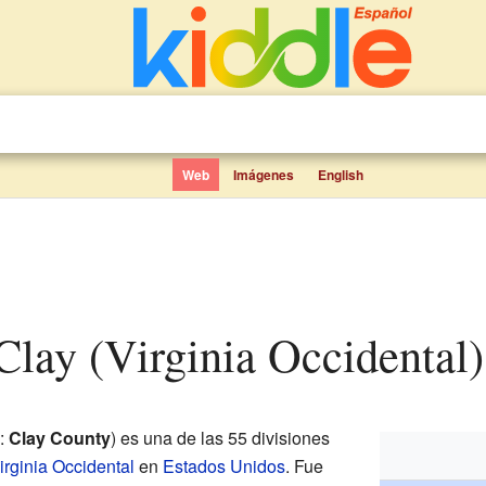
Web
Imágenes
English
Clay (Virginia Occidental)
s:
Clay County
) es una de las 55 divisiones
irginia Occidental
en
Estados Unidos
. Fue