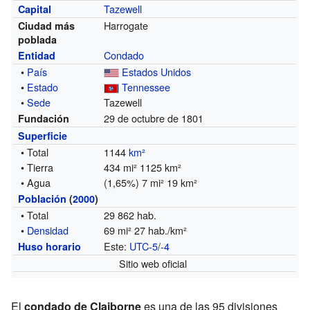
Tazewell
Capital
Harrogate
Ciudad más
poblada
Condado
Entidad
•
País
Estados Unidos
•
Estado
Tennessee
•
Sede
Tazewell
29 de octubre de 1801
Fundación
Superficie
• Total
1144
km²
• Tierra
434 mi² 1125 km²
• Agua
(1,65%) 7 mi² 19 km²
Población
(
2000
)
• Total
29 862 hab.
•
Densidad
69 mi² 27 hab./km²
Este:
UTC-5
/
-4
Huso horario
Sitio web oficial
El
condado de Claiborne
es una de las 95 divisiones