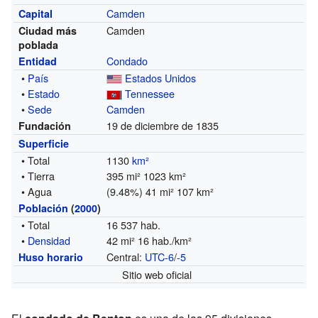
Camden
Capital
Camden
Ciudad más
poblada
Condado
Entidad
•
País
Estados Unidos
•
Estado
Tennessee
•
Sede
Camden
19 de diciembre de 1835
Fundación
Superficie
• Total
1130
km²
• Tierra
395 mi² 1023 km²
• Agua
(9.48%) 41 mi² 107 km²
Población
(
2000
)
• Total
16 537 hab.
•
Densidad
42 mi² 16 hab./km²
Central:
UTC-6
/
-5
Huso horario
Sitio web oficial