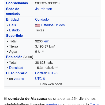
28°53′N
98°32′O
Coordenadas
Jourdanton
Sede de
condado
Condado
Entidad
•
País
Estados Unidos
•
Estado
Texas
Superficie
• Total
3200
km²
• Tierra
3,190 87 km²
• Agua
9 km²
Población
(2000)
• Total
38 628 hab.
•
Densidad
15,31 hab./km²
Central
:
UTC-6
Huso horario
• en
verano
UTC-5
Sitio web oficial
El
condado de Atascosa
es una de las 254 divisiones
administrativas llamadas
condados
en el estado de
Texas
,