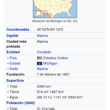
Ubicación de Míchigan en EE. UU.
45°02′N
83°12′O
Coordenadas
Alpena
Capital
Alpena
Ciudad más
poblada
Condado
Entidad
•
País
Estados Unidos
•
Estado
Míchigan
•
Sede
Alpena
7 de febrero de 1857
Fundación
Superficie
• Total
4390
km²
• Tierra
574 mi² 1487 km²
• Agua
(66.13 %) 1121 mi² 2903 km²
Población
(
2000
)
• Total
31 314 hab.