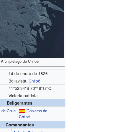
Archipiélago de Chiloé
14 de enero de 1826
Bellavista,
Chiloé
s
41°52′34″S
73°49′17″O
Victoria patriota
Beligerantes
 de Chile
Gobierno de
Chiloé
Comandantes