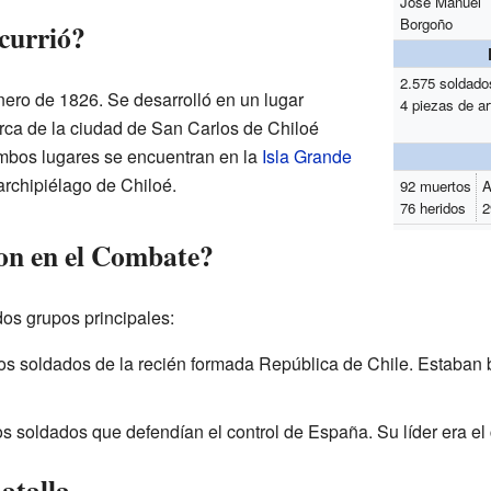
José Manuel
Borgoño
currió?
2.575 soldado
enero de 1826. Se desarrolló en un lugar
4 piezas de art
erca de la ciudad de San Carlos de Chiloé
Ambos lugares se encuentran en la
Isla Grande
 archipiélago de Chiloé.
92 muertos
A
76 heridos
2
on en el Combate?
dos grupos principales:
los soldados de la recién formada República de Chile. Estaban 
los soldados que defendían el control de España. Su líder era el
Batalla