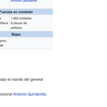
Antonio Quintanilla
Fuerzas en combate
s
1.852 soldados
illería
6 piezas de
artillería
Bajas
prox.
96
bajo el mando del general
 coronel
Antonio Quintanilla
.