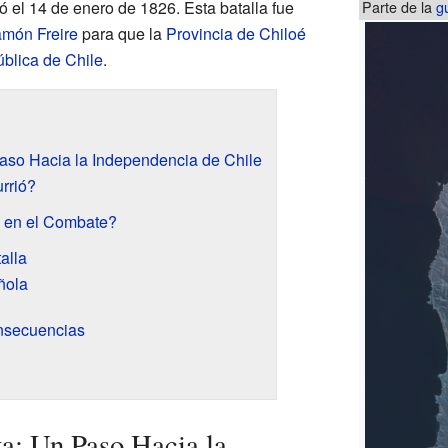
ió el 14 de enero de 1826. Esta batalla fue
Parte de la
g
món Freire
para que la
Provincia de Chiloé
blica de Chile
.
Paso Hacia la Independencia de Chile
rrió?
n en el Combate?
alla
ñola
onsecuencias
ta: Un Paso Hacia la