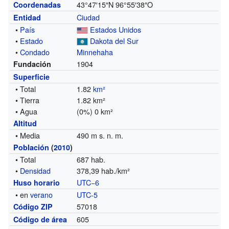
43°47′15″N
96°55′38″O
Coordenadas
Ciudad
Entidad
•
País
Estados Unidos
•
Estado
Dakota del Sur
•
Condado
Minnehaha
1904
Fundación
Superficie
• Total
1.82
km²
• Tierra
1.82 km²
• Agua
(0%) 0 km²
Altitud
• Media
490 m s. n. m.
Población
(
2010
)
• Total
687 hab.
•
Densidad
378,39 hab./km²
UTC−6
Huso horario
• en
verano
UTC-5
57018
Código ZIP
605
Código de área