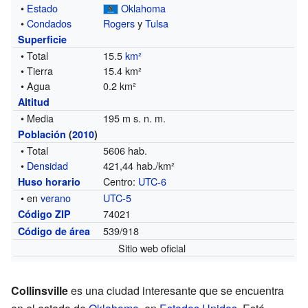
•
Estado
Oklahoma
•
Condados
Rogers
y
Tulsa
Superficie
• Total
15.5
km²
• Tierra
15.4 km²
• Agua
0.2 km²
Altitud
• Media
195 m s. n. m.
Población
(
2010
)
• Total
5606 hab.
•
Densidad
421,44 hab./km²
Centro:
UTC-6
Huso horario
• en
verano
UTC-5
74021
Código ZIP
539/918
Código de área
Sitio web oficial
Collinsville
es una ciudad interesante que se encuentra