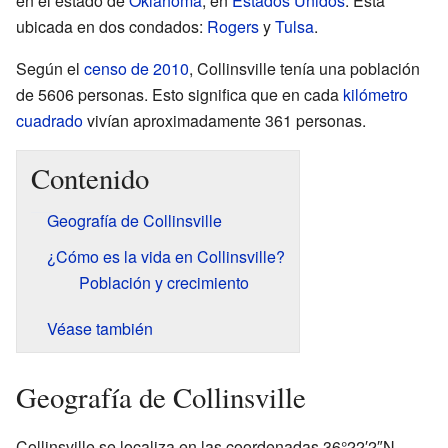
en el estado de
Oklahoma
, en
Estados Unidos
. Está
ubicada en dos condados:
Rogers
y
Tulsa
.
Según el
censo de 2010
, Collinsville tenía una población
de 5606 personas. Esto significa que en cada
kilómetro
cuadrado
vivían aproximadamente 361 personas.
Contenido
Geografía de Collinsville
¿Cómo es la vida en Collinsville?
Población y crecimiento
Véase también
Geografía de Collinsville
Collinsville se localiza en las coordenadas
36°22′2″N