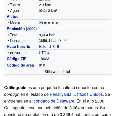
• Tierra
2.3 km²
• Agua
(0%) 0 km²
Altitud
• Media
29 m s. n. m.
Población
(
2000
)
• Total
8,664 hab.
•
Densidad
3859,4 hab./km²
Este
:
UTC-5
Huso horario
• en
verano
UTC-4
19023
Código ZIP
610
Código de área
Sitio web oficial
Collingdale
es una pequeña localidad conocida como
borough
en el estado de
Pensilvania
,
Estados Unidos
. Se
encuentra en el
condado de Delaware
. En el año 2000,
Collingdale tenía una población de 8.664 personas. Su
densidad de población era de 3.859,4 habitantes por cada