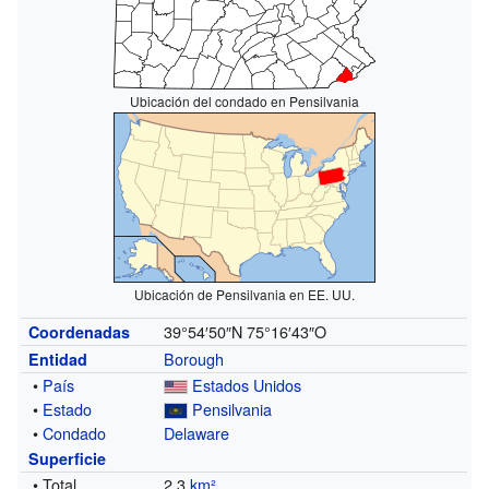
Ubicación del condado en Pensilvania
Ubicación de Pensilvania en EE. UU.
39°54′50″N
75°16′43″O
Coordenadas
Borough
Entidad
•
País
Estados Unidos
•
Estado
Pensilvania
•
Condado
Delaware
Superficie
• Total
2.3
km²