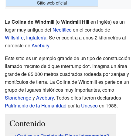
Sitio web oficial
La
Colina de Windmill
(o
Windmill Hill
en inglés) es un
lugar muy antiguo del
Neolítico
en el condado de
Wiltshire
,
Inglaterra
. Se encuentra a unos 2 kilómetros al
noroeste de
Avebury
.
Este sitio es un ejemplo grande de un tipo de construcción
llamado "recinto de dique interrumpido". Imagina un área
grande de 85.000 metros cuadrados rodeada por zanjas y
montículos de tierra. La Colina de Windmill es parte de un
grupo de lugares históricos muy importantes, como
Stonehenge
y
Avebury
. Todos ellos fueron declarados
Patrimonio de la Humanidad
por la
Unesco
en 1986.
Contenido
¿Qué es un Recinto de Dique Interrumpido?