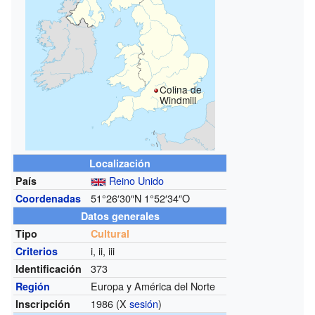
Colina de
Windmill
Localización
Reino Unido
País
51°26′30″N
1°52′34″O
Coordenadas
Datos generales
Tipo
Cultural
i, ii, iii
Criterios
373
Identificación
Europa y América del Norte
Región
1986 (X
sesión
)
Inscripción