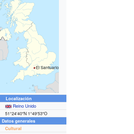
El Santuario
Localización
Reino Unido
51°24′40″N
1°49′53″O
Datos generales
Cultural