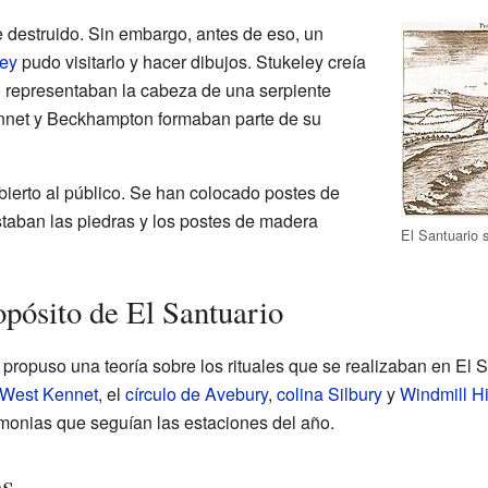
ue destruido. Sin embargo, antes de eso, un
ley
pudo visitarlo y hacer dibujos. Stukeley creía
o representaban la cabeza de una serpiente
ennet y Beckhampton formaban parte de su
bierto al público. Se han colocado postes de
taban las piedras y los postes de madera
El Santuario 
opósito de El Santuario
ropuso una teoría sobre los rituales que se realizaban en El S
 West Kennet
, el
círculo de Avebury
,
colina Silbury
y
Windmill Hi
monias que seguían las estaciones del año.
es