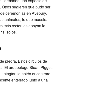
a, formando una especie de
. Otros sugieren que pudo ser
 de ceremonias en Avebury.
de animales, lo que muestra
nes más recientes apoyan la
 sí solos.
a
de piedra. Estos círculos de
s. El arqueólogo Stuart Piggott
Cunnington también encontraron
scente enterrado junto a una