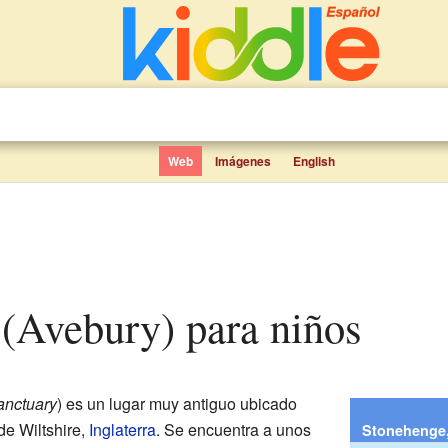
Web
Imágenes
English
o (Avebury) para niños
anctuary
) es un lugar muy antiguo ubicado
de Wiltshire,
Inglaterra
. Se encuentra a unos
Stonehenge,