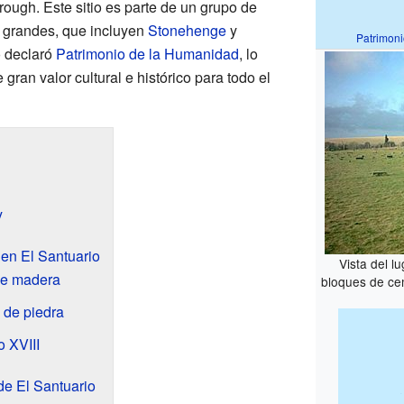
rough. Este sitio es parte de un grupo de
 grandes, que incluyen
Stonehenge
y
Patrimon
 declaró
Patrimonio de la Humanidad
, lo
 gran valor cultural e histórico para todo el
y
 en El Santuario
Vista del l
de madera
bloques de ce
 de piedra
o XVIII
de El Santuario