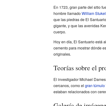
En 1723, gran parte del sitio f
hombre llamado
William Stuke
que las piedras de El Santuari
gigante, y que las avenidas K
cuerpo.
Hoy en día, El Santuario está a
cemento para mostrar dónde es
originales.
Teorías sobre el pr
El investigador Michael Dames p
cercanos, como el
gran túmulo
estaban relacionados con cere
Galería de imágen