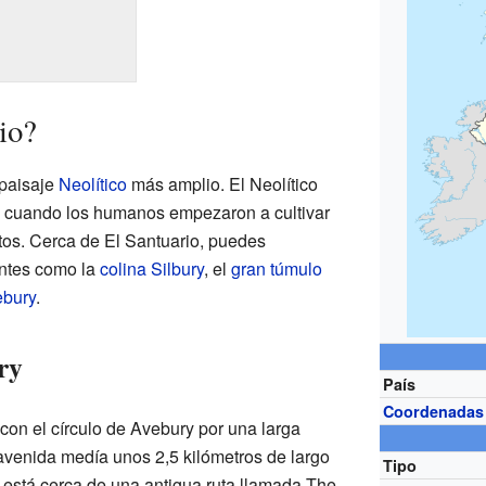
io?
 paisaje
Neolítico
más amplio. El Neolítico
cuando los humanos empezaron a cultivar
entos. Cerca de El Santuario, puedes
antes como la
colina Silbury
, el
gran túmulo
ebury
.
ry
País
Coordenadas
con el círculo de Avebury por una larga
venida medía unos 2,5 kilómetros de largo
Tipo
está cerca de una antigua ruta llamada The