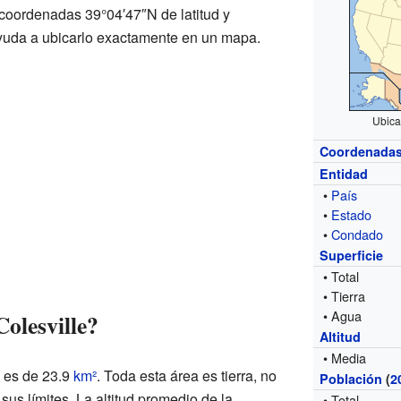
coordenadas 39°04′47″N de latitud y
ayuda a ubicarlo exactamente en un mapa.
Ubica
Coordenada
Entidad
•
País
•
Estado
•
Condado
Superficie
• Total
• Tierra
• Agua
olesville?
Altitud
• Media
e es de 23.9
km²
. Toda esta área es tierra, no
Población
(
2
us límites. La altitud promedio de la
• Total