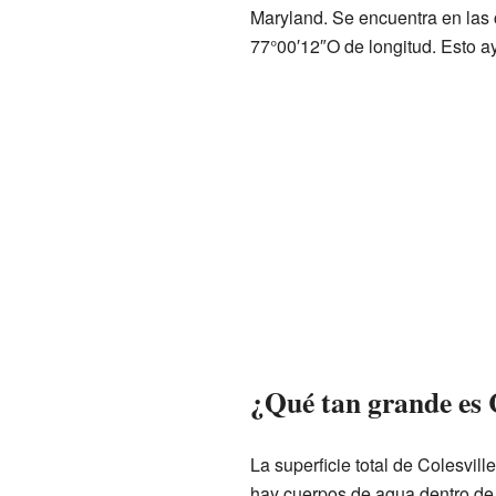
Maryland. Se encuentra en las 
77°00′12″O de longitud. Esto 
¿Qué tan grande es C
La superficie total de Colesvill
hay cuerpos de agua dentro de s