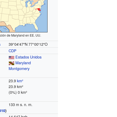
ción de Maryland en EE. UU.
39°04′47″N
77°00′12″O
s
CDP
Estados Unidos
Maryland
Montgomery
23.9
km²
23.9 km²
(0%) 0 km²
133 m s. n. m.
010
)
14 647 hab.