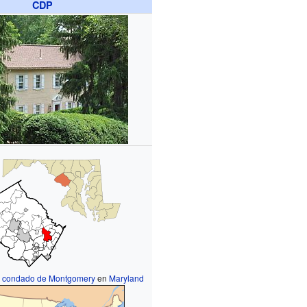
CDP
l
condado de Montgomery
en
Maryland