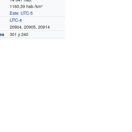
1160,39 hab./km²
Este
:
UTC-5
o
UTC-4
20904, 20905, 20914
301 y 240
ea