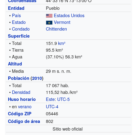
44°33′16″N
73°13′00″O
Coordenadas
Pueblo
Entidad
•
País
Estados Unidos
•
Estado
Vermont
•
Condado
Chittenden
Superficie
• Total
151.9
km²
• Tierra
95.5 km²
• Agua
(37.10%) 56.3 km²
Altitud
• Media
29 m s. n. m.
Población
(
2010
)
• Total
17 067 hab.
•
Densidad
115,52 hab./km²
Este
:
UTC-5
Huso horario
• en
verano
UTC-4
05446
Código ZIP
802
Código de área
Sitio web oficial