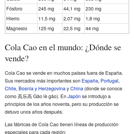
Fósforo
245 mg
44,1 mg
230 mg
Hierro
11,5 mg
2,07 mg
1,8 mg
Magnesio
125 mg
22,5 mg
44 mg
Cola Cao en el mundo: ¿Dónde se
vende?
Cola Cao se vende en muchos países fuera de España.
Sus mercados más importantes son
España
,
Portugal
,
Chile
,
Bosnia y Herzegovina
y
China
(donde se conoce
como 高乐高 Gāo lè gāo). En
Japón
se introdujo a
principios de los años noventa, pero su producción se
detuvo unos años después.
Las fábricas de Cola Cao tienen líneas de producción
especiales para cada región: