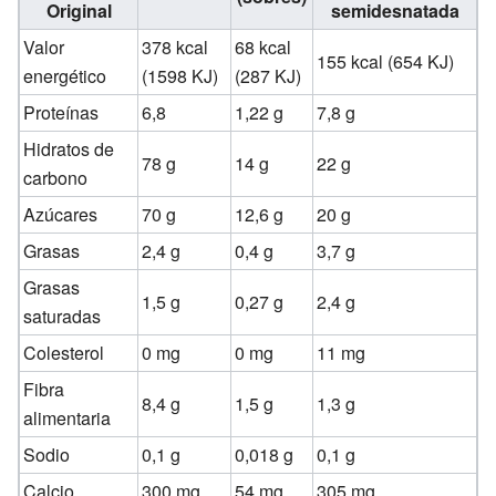
Original
semidesnatada
Valor
378 kcal
68 kcal
155 kcal (654 KJ)
energético
(1598 KJ)
(287 KJ)
Proteínas
6,8
1,22 g
7,8 g
Hidratos de
78 g
14 g
22 g
carbono
Azúcares
70 g
12,6 g
20 g
Grasas
2,4 g
0,4 g
3,7 g
Grasas
1,5 g
0,27 g
2,4 g
saturadas
Colesterol
0 mg
0 mg
11 mg
Fibra
8,4 g
1,5 g
1,3 g
alimentaria
Sodio
0,1 g
0,018 g
0,1 g
Calcio
300 mg
54 mg
305 mg