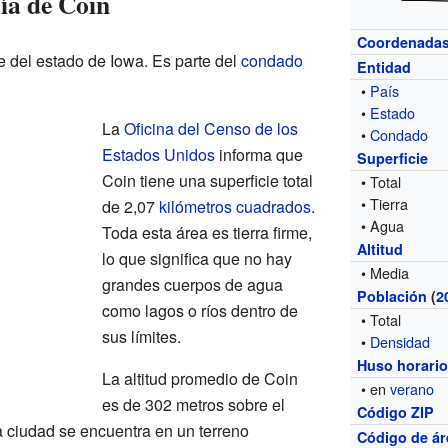
ía de Coin
Coordenada
e del estado de Iowa. Es parte del
condado
Entidad
•
País
•
Estado
La
Oficina del Censo de los
•
Condado
Estados Unidos
informa que
Superficie
Coin tiene una superficie total
• Total
• Tierra
de 2,07
kilómetros cuadrados
.
• Agua
Toda esta área es tierra firme,
Altitud
lo que significa que no hay
• Media
grandes cuerpos de agua
Población
(
2
como lagos o ríos dentro de
• Total
sus límites.
•
Densidad
Huso horari
La altitud promedio de Coin
• en
verano
es de 302 metros sobre el
Código ZIP
la ciudad se encuentra en un terreno
Código de ár