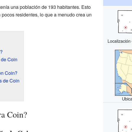
 tenía una población de 193 habitantes. Esto
n pocos residentes, lo que a menudo crea un
Localización
n?
 de Coin
en Coin?
s de Coin
Ubic
ra Coin?