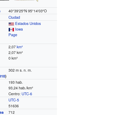
40°39′25″N
95°14′03″O
s
Ciudad
Estados Unidos
Iowa
Page
2,07
km²
2,07 km²
0 km²
302 m s. n. m.
010
)
193 hab.
93,24 hab./km²
Centro:
UTC-6
o
UTC-5
51636
712
ea