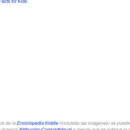
Facts for Kids
los de la
Enciclopedia Kiddle
(incluidas las imágenes) se puede u
a licencia
Atribución-CompartirIgual
a menos que se indique lo con