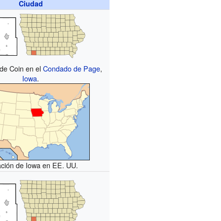
Ciudad
 de Coin en el
Condado de Page
,
Iowa
.
ación de Iowa en EE. UU.