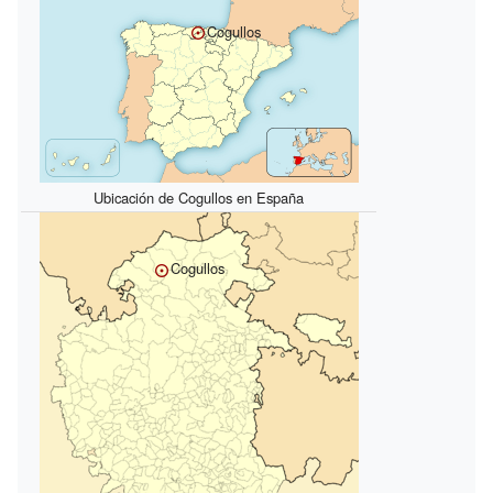
Cogullos
Ubicación de Cogullos en España
Cogullos