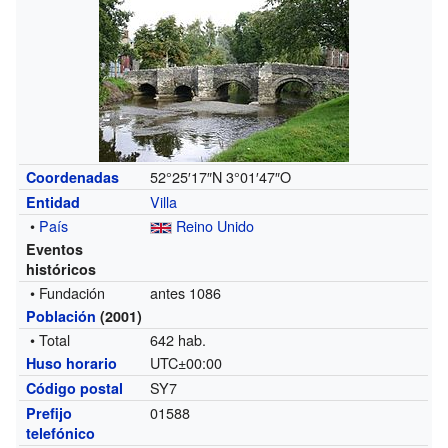
52°25′17″N
3°01′47″O
Coordenadas
Villa
Entidad
•
País
Reino Unido
Eventos
históricos
• Fundación
antes 1086
Población
(2001)
• Total
642 hab.
UTC±00:00
Huso horario
SY7
Código postal
01588
Prefijo
telefónico