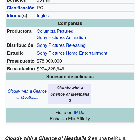
PG
Clasificación
Inglés
Idioma
(s)
Compañías
Columbia Pictures
Productora
Sony Pictures Animation
Sony Pictures Releasing
Distribución
Sony Pictures Home Entertainment
Estudio
$78.000.000
Presupuesto
$274,325,949
Recaudación
Sucesión de películas
Cloudy with a
Cloudy with a Chance
Chance of Meatballs
of Meatballs
2
Ficha
en
IMDb
Ficha
en FilmAffinity
Cloudy with a Chance of Meatballs 2
es una película