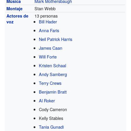
Mark Mothersbaugh
Música
Stan Webb
Montaje
13 personas
Actores de
Bill Hader
voz
Anna Faris
Neil Patrick Harris
James Caan
Will Forte
Kristen Schaal
Andy Samberg
Terry Crews
Benjamin Bratt
Al Roker
Cody Cameron
Kelly Stables
Tania Gunadi