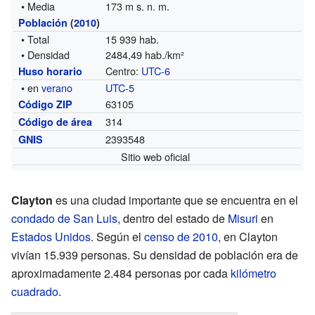
• Media
173 m s. n. m.
Población
(
2010
)
• Total
15 939 hab.
• Densidad
2484,49 hab./km²
Centro:
UTC-6
Huso horario
• en
verano
UTC-5
63105
Código ZIP
314
Código de área
2393548
GNIS
Sitio web oficial
Clayton
es una ciudad importante que se encuentra en el
condado de San Luis
, dentro del estado de
Misuri
en
Estados Unidos
. Según el
censo de 2010
, en Clayton
vivían 15.939 personas. Su densidad de población era de
aproximadamente 2.484 personas por cada
kilómetro
cuadrado
.