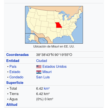
Ubicación de Misuri en EE. UU.
38°38′43″N
90°19′55″O
Coordenadas
Ciudad
Entidad
•
País
Estados Unidos
•
Estado
Misuri
•
Condado
San Luis
Superficie
• Total
6.42
km²
• Tierra
6.42 km²
• Agua
(0%) 0 km²
Altitud