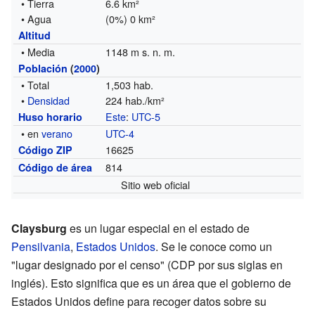
• Tierra
6.6 km²
• Agua
(0%) 0 km²
Altitud
• Media
1148 m s. n. m.
Población
(
2000
)
• Total
1,503 hab.
•
Densidad
224 hab./km²
Este
:
UTC-5
Huso horario
• en
verano
UTC-4
16625
Código ZIP
814
Código de área
Sitio web oficial
Claysburg
es un lugar especial en el estado de
Pensilvania
,
Estados Unidos
. Se le conoce como un
"lugar designado por el censo" (CDP por sus siglas en
inglés). Esto significa que es un área que el gobierno de
Estados Unidos define para recoger datos sobre su