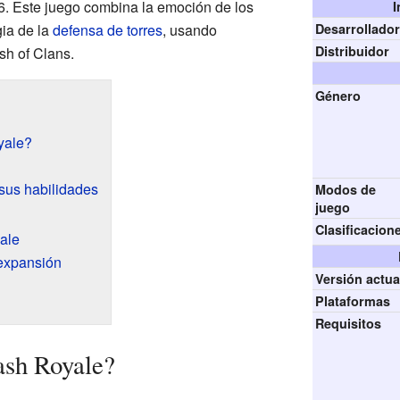
6. Este juego combina la emoción de los
I
gia de la
defensa de torres
, usando
Desarrollado
Distribuidor
sh of Clans.
Género
yale?
 sus habilidades
Modos de
juego
Clasificacion
ale
 expansión
Versión actua
Plataformas
Requisitos
ash Royale?