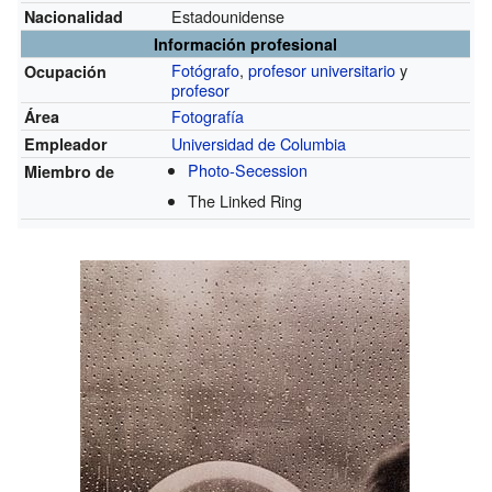
Estadounidense
Nacionalidad
Información profesional
Fotógrafo
,
profesor universitario
y
Ocupación
profesor
Fotografía
Área
Universidad de Columbia
Empleador
Photo-Secession
Miembro de
The Linked Ring