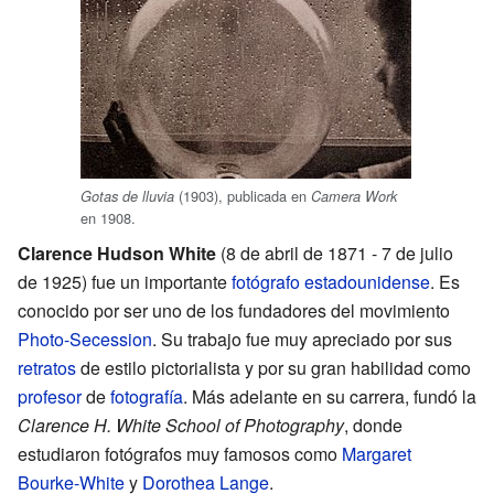
(1903), publicada en
Gotas de lluvia
Camera Work
en 1908.
Clarence Hudson White
(8 de abril de 1871 - 7 de julio
de 1925) fue un importante
fotógrafo
estadounidense
. Es
conocido por ser uno de los fundadores del movimiento
Photo-Secession
. Su trabajo fue muy apreciado por sus
retratos
de estilo pictorialista y por su gran habilidad como
profesor
de
fotografía
. Más adelante en su carrera, fundó la
Clarence H. White School of Photography
, donde
estudiaron fotógrafos muy famosos como
Margaret
Bourke-White
y
Dorothea Lange
.