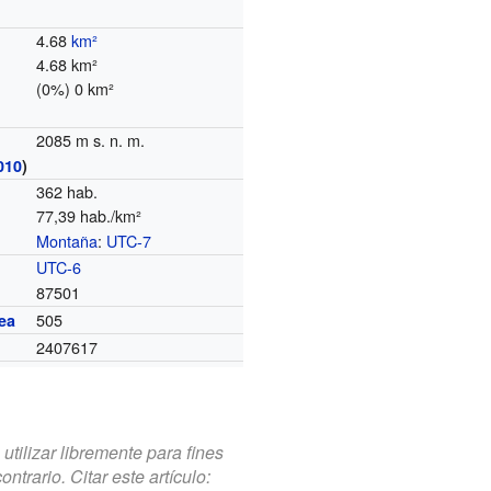
4.68
km²
4.68 km²
(0%) 0 km²
2085 m s. n. m.
010
)
362 hab.
77,39 hab./km²
Montaña
:
UTC-7
o
UTC-6
87501
505
ea
2407617
tilizar libremente para fines
trario. Citar este artículo: