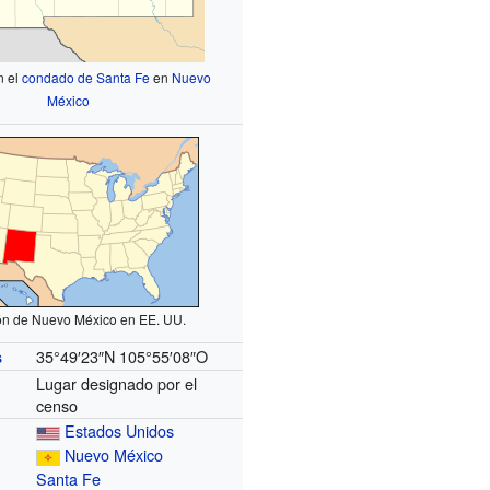
n el
condado de Santa Fe
en
Nuevo
México
ón de Nuevo México en EE. UU.
35°49′23″N
105°55′08″O
s
Lugar designado por el
censo
Estados Unidos
Nuevo México
Santa Fe