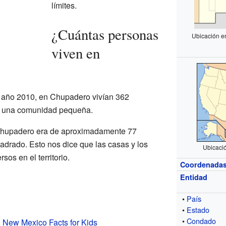
límites.
¿Cuántas personas
Ubicación e
viven en
l año 2010, en Chupadero vivían 362
es una comunidad pequeña.
hupadero era de aproximadamente 77
adrado. Esto nos dice que las casas y los
Ubicaci
sos en el territorio.
Coordenada
Entidad
•
País
•
Estado
•
Condado
 New Mexico Facts for Kids