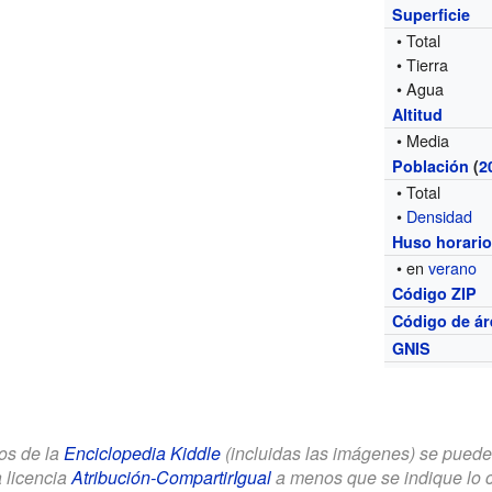
Superficie
• Total
• Tierra
• Agua
Altitud
• Media
Población
(
2
• Total
•
Densidad
Huso horari
• en
verano
Código ZIP
Código de ár
GNIS
los de la
Enciclopedia Kiddle
(incluidas las imágenes) se puede u
a licencia
Atribución-CompartirIgual
a menos que se indique lo con