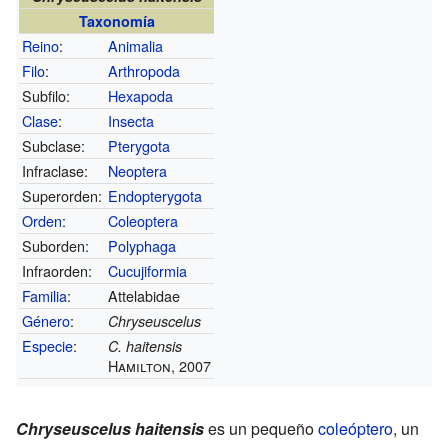
Taxonomía
Reino
:
Animalia
Filo
:
Arthropoda
Subfilo:
Hexapoda
Clase
:
Insecta
Subclase:
Pterygota
Infraclase:
Neoptera
Superorden:
Endopterygota
Orden
:
Coleoptera
Suborden:
Polyphaga
Infraorden:
Cucujiformia
Familia
:
Attelabidae
Género
:
Chryseuscelus
Especie
:
C. haitensis
Hamilton, 2007
Chryseuscelus haitensis
es un pequeño
coleóptero
, un