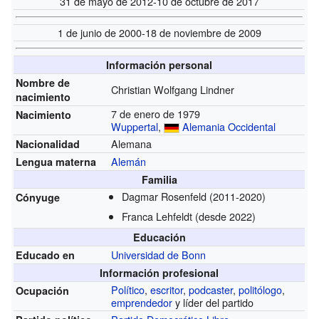
31 de mayo de 2012-10 de octubre de 2017
1 de junio de 2000-18 de noviembre de 2009
Información personal
Nombre de
Christian Wolfgang Lindner
nacimiento
7 de enero de 1979
Nacimiento
Wuppertal
,
Alemania Occidental
Alemana
Nacionalidad
Alemán
Lengua materna
Familia
Dagmar Rosenfeld
(2011-2020)
Cónyuge
Franca Lehfeldt
(desde 2022)
Educación
Universidad de Bonn
Educado en
Información profesional
Político
,
escritor
,
podcaster
,
politólogo
,
Ocupación
emprendedor
y líder del partido