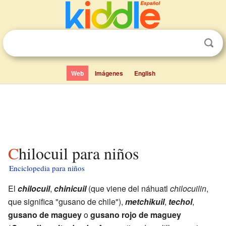
Web
Imágenes
English
Chilocuil para niños
Enciclopedia para niños
El
chilocuil
,
chinicuil
(que viene del náhuatl
chilocuilin
,
que significa "gusano de chile"),
metchikuil
,
techol
,
gusano de maguey
o
gusano rojo de maguey