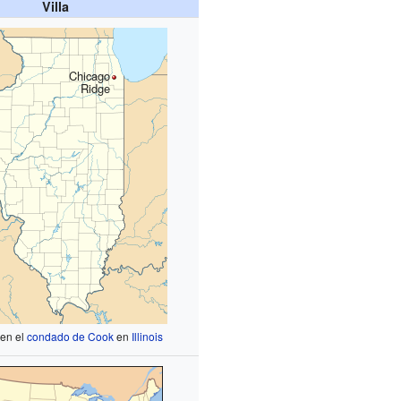
Villa
Chicago
Ridge
 en el
condado de Cook
en
Illinois