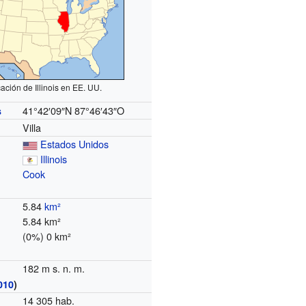
ación de Illinois en EE. UU.
41°42′09″N
87°46′43″O
s
Villa
Estados Unidos
Illinois
Cook
5.84
km²
5.84 km²
(0%) 0 km²
182 m s. n. m.
010
)
14 305 hab.