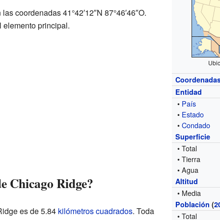
 las coordenadas 41°42′12″N 87°46′46″O.
l elemento principal.
Ubic
Coordenada
Entidad
•
País
•
Estado
•
Condado
Superficie
• Total
• Tierra
• Agua
de Chicago Ridge?
Altitud
• Media
Población
(
2
 Ridge es de 5.84
kilómetros cuadrados
. Toda
• Total