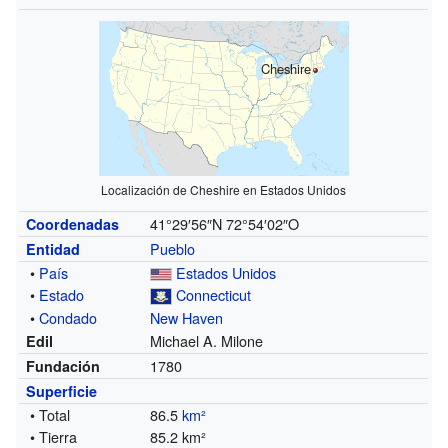
Cheshire
Localización de Cheshire en Estados Unidos
41°29′56″N
72°54′02″O
Coordenadas
Pueblo
Entidad
•
País
Estados Unidos
•
Estado
Connecticut
•
Condado
New Haven
Michael A. Milone
Edil
1780
Fundación
Superficie
• Total
86.5
km²
• Tierra
85.2 km²