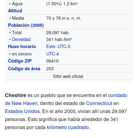
• Agua
(1.50%) 1.2 km²
Altitud
• Media
70 y 78 m s. n. m.
Población
(
2005
)
• Total
29,097 hab.
•
Densidad
341 hab./km²
Este
:
UTC-5
Huso horario
• en
verano
UTC-4
06410
Código ZIP
203
Código de área
Sitio web oficial
Cheshire
es un pueblo que se encuentra en el
condado
de New Haven
, dentro del estado de
Connecticut
en
Estados Unidos
. En el año 2005, vivían allí unas 29,097
personas. Esto significa que había alrededor de 341
personas por cada
kilómetro cuadrado
.