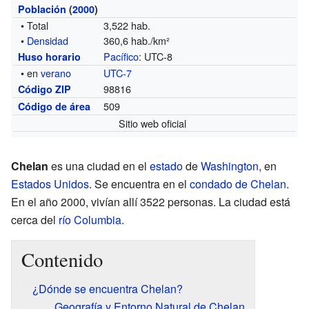
Población
(
2000
)
• Total
3,522 hab.
•
Densidad
360,6 hab./km²
Pacífico
: UTC-8
Huso horario
• en
verano
UTC-7
98816
Código ZIP
509
Código de área
Sitio web oficial
Chelan
es una ciudad en el
estado
de
Washington
, en
Estados Unidos
. Se encuentra en el
condado de Chelan
.
En el año 2000, vivían allí 3522 personas. La ciudad está
cerca del
río Columbia
.
Contenido
¿Dónde se encuentra Chelan?
Geografía y Entorno Natural de Chelan