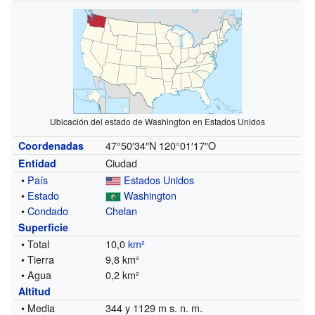
Ubicación del estado de Washington en Estados Unidos
47°50′34″N
120°01′17″O
Coordenadas
Ciudad
Entidad
•
País
Estados Unidos
•
Estado
Washington
•
Condado
Chelan
Superficie
• Total
10,0
km²
• Tierra
9,8 km²
• Agua
0,2 km²
Altitud
• Media
344 y 1129 m s. n. m.