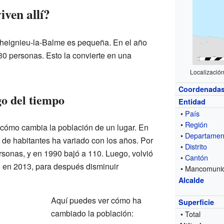
ven allí?
Cheignieu-la-Balme es pequeña. En el año
130 personas. Esto la convierte en una
Localizació
Coordenada
go del tiempo
Entidad
•
País
•
Región
 cómo cambia la población de un lugar. En
•
Departamen
de habitantes ha variado con los años. Por
•
Distrito
sonas, y en 1990 bajó a 110. Luego, volvió
•
Cantón
6 en 2013, para después disminuir
• Mancomuni
Alcalde
Aquí puedes ver cómo ha
Superficie
cambiado la población:
• Total