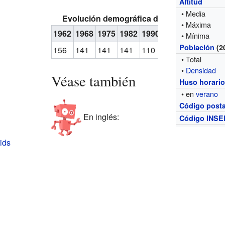
Altitud
• Media
Evolución demográfica de Cheignieu-la-B
• Máxima
1962
1968
1975
1982
1990
1999
2004
201
• Mínima
Población
(2
156
141
141
141
110
112
140
146
• Total
•
Densidad
Véase también
Huso horari
• en
verano
Código posta
En inglés:
Código INSE
ids