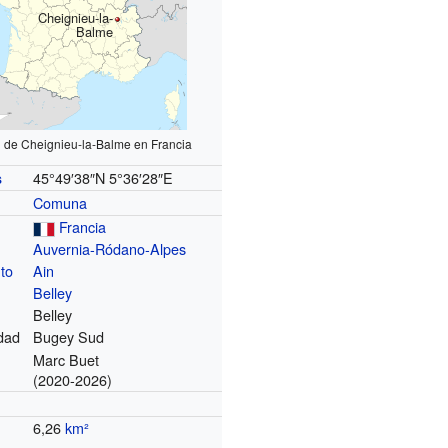
Cheignieu-la-
Balme
n de Cheignieu-la-Balme en Francia
45°49′38″N
5°36′28″E
s
Comuna
Francia
Auvernia-Ródano-Alpes
to
Ain
Belley
Belley
dad
Bugey Sud
Marc Buet
(2020-2026)
6,26
km²