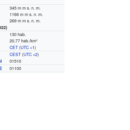
345 m m s. n. m.
alme
1166 m m s. n. m.
3
2018
269 m m s. n. m.
022)
133
130 hab.
20,77 hab./km²
CET
(
UTC +1
)
o
CEST
(
UTC +2
)
01510
l
01100
E