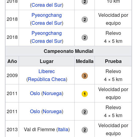
2018
10 km
(
Corea del Sur
)
Pyeongchang
Velocidad por
2018
(
Corea del Sur
)
equipo
Pyeongchang
Relevo
2018
(
Corea del Sur
)
4 × 5 km
Campeonato Mundial
Año
Lugar
Medalla
Prueba
Liberec
Relevo
2009
(
República Checa
)
4 × 5 km
Velocidad por
2011
Oslo
(
Noruega
)
equipo
Relevo
2011
Oslo
(
Noruega
)
4 × 5 km
Velocidad por
2013
Val di Fiemme
(
Italia
)
equipo