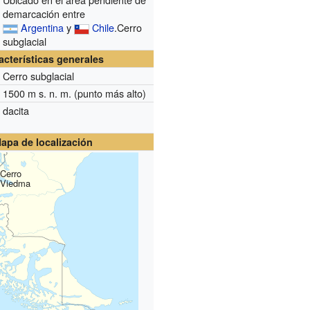
demarcación entre
Argentina
y
Chile
.Cerro
subglacial
acterísticas generales
Cerro subglacial
1500
m s. n. m.
(punto más alto)
dacita
apa de localización
Cerro
Viedma