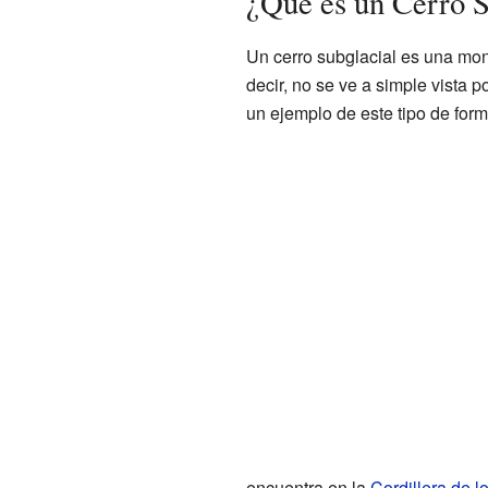
¿Qué es un Cerro S
Un cerro subglacial es una mont
decir, no se ve a simple vista p
un ejemplo de este tipo de for
encuentra en la
Cordillera de 