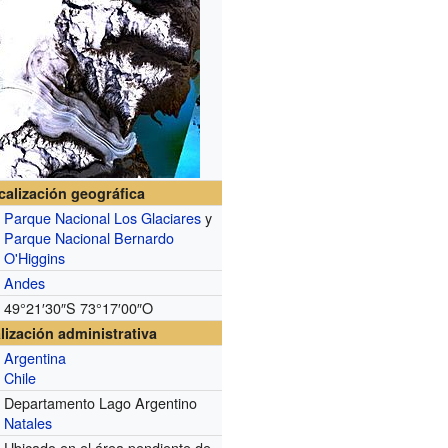
calización geográfica
Parque Nacional Los Glaciares
y
Parque Nacional Bernardo
O'Higgins
Andes
49°21′30″S
73°17′00″O
lización administrativa
Argentina
Chile
Departamento Lago Argentino
Natales
Ubicado en el área pendiente de