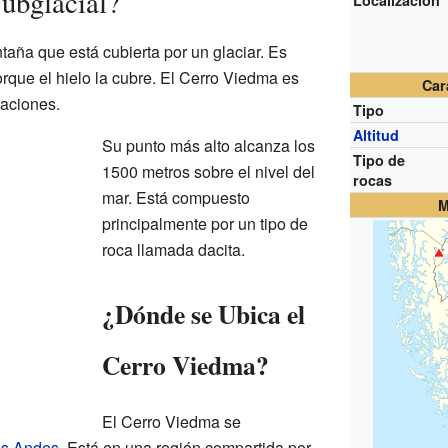
ubglacial?
Localización
aña que está cubierta por un glaciar. Es
orque el hielo la cubre. El Cerro Viedma es
Car
maciones.
Tipo
Altitud
Su punto más alto alcanza los
Tipo de
1500 metros sobre el nivel del
rocas
mar. Está compuesto
M
principalmente por un tipo de
roca llamada dacita.
¿Dónde se Ubica el
Cerro Viedma?
El Cerro Viedma se
los Andes
. Está en una región compartida por