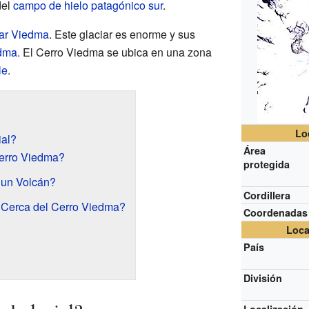
del
campo de hielo patagónico sur
.
iar Viedma
. Este glaciar es enorme y sus
dma
. El Cerro Viedma se ubica en una zona
le
.
Lo
ial?
Área
erro Viedma?
protegida
 un Volcán?
Cordillera
Cerca del Cerro Viedma?
Coordenadas
Loca
País
División