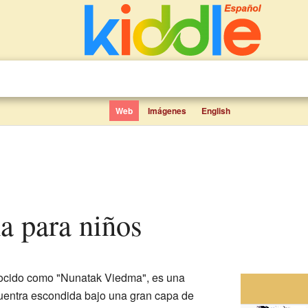
Web
Imágenes
English
a para niños
nocido como "Nunatak Viedma", es una
entra escondida bajo una gran capa de