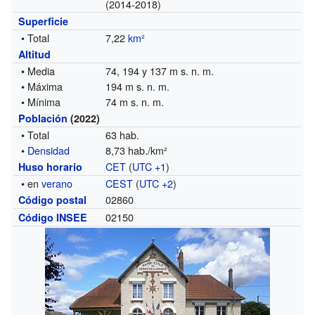
(2014-2018)
Superficie
• Total
7,22
km²
Altitud
• Media
74, 194 y 137 m s. n. m.
• Máxima
194 m s. n. m.
• Mínima
74 m s. n. m.
Población
(2022)
• Total
63 hab.
•
Densidad
8,73 hab./km²
CET
(
UTC +1
)
Huso horario
• en
verano
CEST
(
UTC +2
)
02860
Código postal
02150
Código INSEE