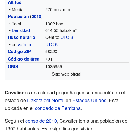
Altitud
• Media
270 m s. n. m.
Población
(
2010
)
• Total
1302 hab.
•
Densidad
614,55 hab./km²
Centro:
UTC-6
Huso horario
• en
verano
UTC-5
58220
Código ZIP
701
Código de área
1035959
GNIS
Sitio web oficial
Cavalier
es una ciudad pequeña que se encuentra en el
estado de
Dakota del Norte
, en
Estados Unidos
. Está
ubicada en el
condado de Pembina
.
Según el
censo de 2010
, Cavalier tenía una población de
1302 habitantes. Esto significa que vivían