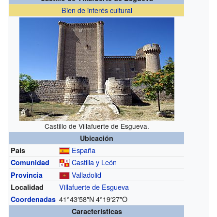
Bien de interés cultural
Castillo de Villafuerte de Esgueva.
Ubicación
España
País
Castilla y León
Comunidad
Valladolid
Provincia
Villafuerte de Esgueva
Localidad
41°43′58″N
4°19′27″O
Coordenadas
Características