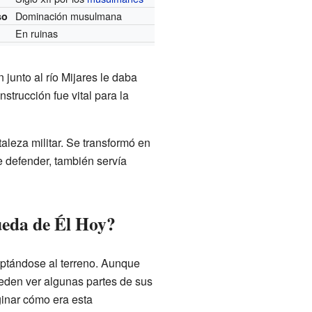
Dominación musulmana
so
En ruinas
 junto al río Mijares le daba
strucción fue vital para la
taleza militar. Se transformó en
e defender, también servía
ueda de Él Hoy?
daptándose al terreno. Aunque
ueden ver algunas partes de sus
ginar cómo era esta