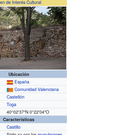
en de Interés Cultural
Ubicación
España
Comunidad Valenciana
Castellón
Toga
40°02′37″N
0°22′04″O
Características
Castillo
Siglo
xii
por los
musulmanes