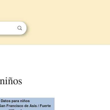
 niños
Datos para niños
 San Francisco de Asís / Fuerte