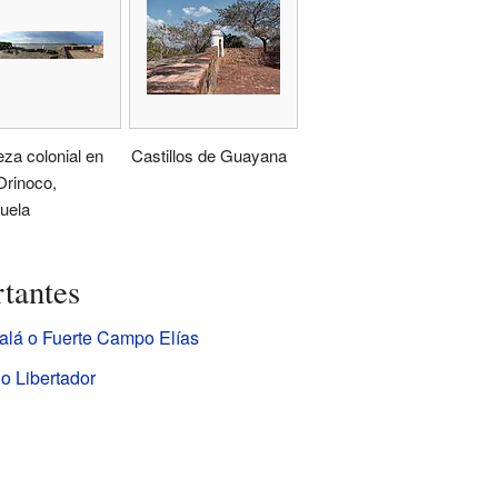
eza colonial en
Castillos de Guayana
 Orinoco,
uela
rtantes
calá o Fuerte Campo Elías
lo Libertador