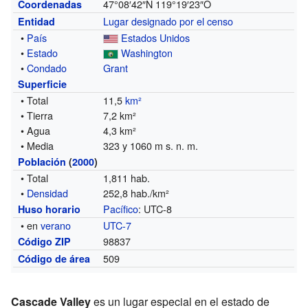
47°08′42″N
119°19′23″O
Coordenadas
Lugar designado por el censo
Entidad
•
País
Estados Unidos
•
Estado
Washington
•
Condado
Grant
Superficie
• Total
11,5
km²
• Tierra
7,2 km²
• Agua
4,3 km²
• Media
323 y 1060 m s. n. m.
Población
(
2000
)
• Total
1,811 hab.
•
Densidad
252,8 hab./km²
Pacífico
: UTC-8
Huso horario
• en
verano
UTC-7
98837
Código ZIP
509
Código de área
Cascade Valley
es un lugar especial en el estado de