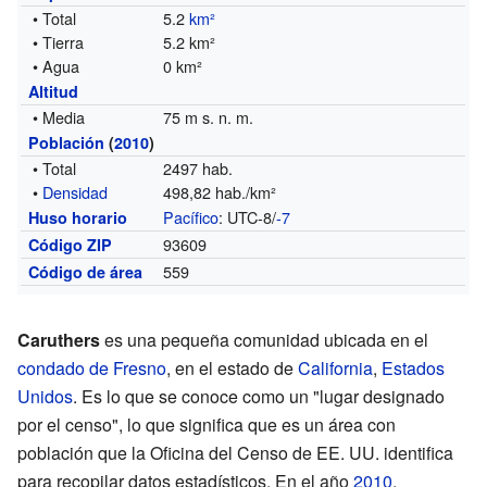
• Total
5.2
km²
• Tierra
5.2 km²
• Agua
0 km²
Altitud
• Media
75 m s. n. m.
Población
(
2010
)
• Total
2497 hab.
•
Densidad
498,82 hab./km²
Pacífico
: UTC-8/
-7
Huso horario
93609
Código ZIP
559
Código de área
Caruthers
es una pequeña comunidad ubicada en el
condado de Fresno
, en el estado de
California
,
Estados
Unidos
. Es lo que se conoce como un "lugar designado
por el censo", lo que significa que es un área con
población que la Oficina del Censo de EE. UU. identifica
para recopilar datos estadísticos. En el año
2010
,