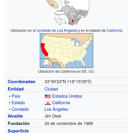
Ubicación en el
condado de Los Ángeles
y en el estado de
California
Ubicación de California en EE. UU.
33°50′23″N
118°15′35″O
Coordenadas
Ciudad
Entidad
•
País
Estados Unidos
•
Estado
California
•
Condado
Los Ángeles
Jim Dear
Alcalde
20 de noviembre de 1968
Fundación
Superficie