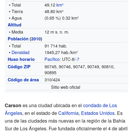
• Total
49,12
km²
• Tierra
48.80 km²
• Agua
(0.65 %) 0.32 km²
Altitud
• Media
12 m s. n. m.
Población
(
2010
)
• Total
91 714 hab.
•
Densidad
1945,27 hab./km²
Pacífico
: UTC-8/
-7
Huso horario
90745, 90746, 90747, 90749, 90810,
Código ZIP
90895
310/424
Código de área
Sitio web oficial
Carson
es una ciudad ubicada en el
condado de Los
Ángeles
, en el estado de
California
,
Estados Unidos
. Es
una de las ciudades más nuevas en la región de la Bahía
Sur de Los Ángeles. Fue fundada oficialmente el 4 de abril