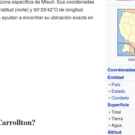
 zona específica de Misuri. Sus coordenadas
atitud (norte) y 93°29′42″O de longitud
 ayudan a encontrar su ubicación exacta en
Ubic
Coordenada
Entidad
•
País
•
Estado
•
Condado
Superficie
• Total
• Tierra
Carrollton?
• Agua
Altitud