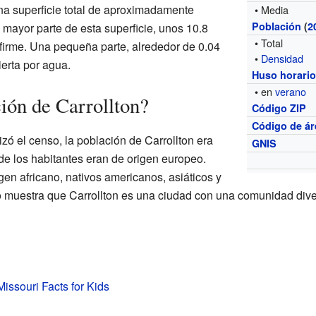
una superficie total de aproximadamente
• Media
Población
(
2
a mayor parte de esta superficie, unos 10.8
• Total
 firme. Una pequeña parte, alrededor de 0.04
•
Densidad
erta por agua.
Huso horari
• en
verano
ión de Carrollton?
Código ZIP
Código de ár
zó el censo, la población de Carrollton era
GNIS
e los habitantes eran de origen europeo.
en africano, nativos americanos, asiáticos y
o muestra que Carrollton es una ciudad con una comunidad dive
Missouri Facts for Kids