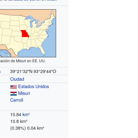
ación de Misuri en EE. UU.
39°21′32″N
93°29′44″O
s
Ciudad
Estados Unidos
Misuri
Carroll
10.84
km²
10.8 km²
(0.38%) 0.04 km²