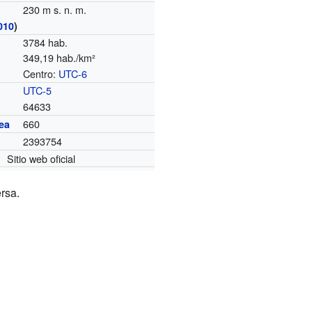
230 m s. n. m.
010
)
3784 hab.
349,19 hab./km²
Centro:
UTC-6
o
UTC-5
64633
660
ea
2393754
Sitio web oficial
rsa.