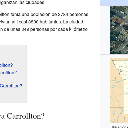
rganizan las ciudades.
ollton tenía una población de 3784 personas.
ivían allí casi 3800 habitantes. La ciudad
ón de unas 349 personas por cada kilómetro
llton?
rollton?
Carrollton?
a Carrollton?
Ubicación 