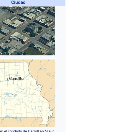
Ciudad
Carrollton
en el
condado de Carroll
en
Misuri