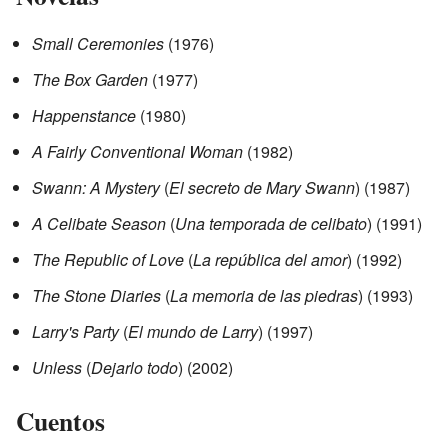
Small Ceremonies
(1976)
The Box Garden
(1977)
Happenstance
(1980)
A Fairly Conventional Woman
(1982)
Swann: A Mystery
(
El secreto de Mary Swann
) (1987)
A Celibate Season
(
Una temporada de celibato
) (1991)
The Republic of Love
(
La república del amor
) (1992)
The Stone Diaries
(
La memoria de las piedras
) (1993)
Larry's Party
(
El mundo de Larry
) (1997)
Unless
(
Dejarlo todo
) (2002)
Cuentos