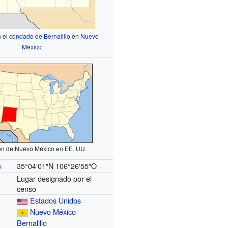
n el
condado de Bernalillo
en
Nuevo
México
ón de Nuevo México en EE. UU.
35°04′01″N
106°26′55″O
s
Lugar designado por el
censo
Estados Unidos
Nuevo México
Bernalillo