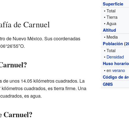
Superficie
• Total
• Tierra
fía de Carnuel
• Agua
Altitud
• Media
ntro de Nuevo México. Sus coordenadas
Población
(
2
106°26′55″O.
• Total
•
Densidad
Carnuel?
Huso horari
• en
verano
Código de ár
es de unos 14.05 kilómetros cuadrados. La
GNIS
 kilómetros cuadrados, es tierra firme. Una
 cuadrados, es agua.
de Carnuel?