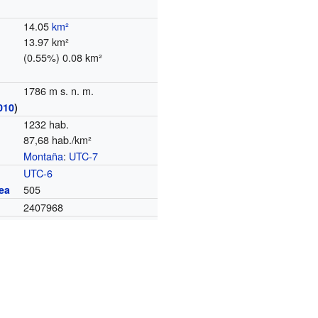
14.05
km²
13.97 km²
(0.55%) 0.08 km²
1786 m s. n. m.
010
)
1232 hab.
87,68 hab./km²
Montaña
:
UTC-7
o
UTC-6
505
ea
2407968