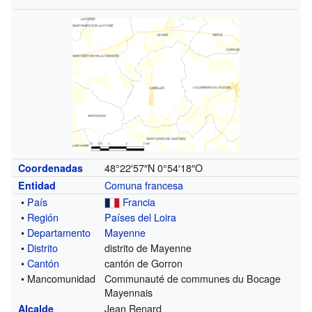
48°22′57″N
0°54′18″O
Coordenadas
Comuna francesa
Entidad
•
País
Francia
•
Región
Países del Loira
•
Departamento
Mayenne
•
Distrito
distrito de Mayenne
•
Cantón
cantón de Gorron
• Mancomunidad
Communauté de communes du Bocage
Mayennais
Jean Renard
Alcalde