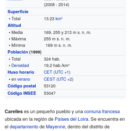
(2008 - 2014)
Superficie
• Total
13.23
km²
Altitud
• Media
169, 255 y 213 m s. n. m.
• Máxima
255 m s. n. m.
• Mínima
169 m s. n. m.
Población
(1999)
• Total
324 hab.
•
Densidad
19,2 hab./km²
CET
(
UTC +1
)
Huso horario
• en
verano
CEST
(
UTC +2
)
53120
Código postal
53047
Código INSEE
Carelles
es un pequeño pueblo y una
comuna francesa
ubicada en la región de
Países del Loira
. Se encuentra en
el
departamento
de
Mayenne
, dentro del distrito de